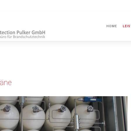
HOME
LEI
läne