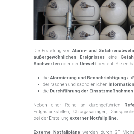
Die Erstellung von
Alarm- und Gefahrenabweh
außergewöhnlichen Ereignisses
eine
Gefah
Sachwerten
oder der
Umwelt
besteht. Sie entha
die
Alarmierung und Benachrichtigung
auße
der raschen und sachdienlichen
Information
die
Durchführung der Einsatzmaßnahmen
Neben einer Reihe an durchgeführten
Refe
Erdgastankstellen, Chlorgasanlagen, Gasspei
bei der Erstellung
externer Notfallpläne.
Externe Notfallpläne
werden durch GF Michael