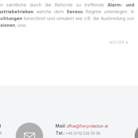
n sämtliche durch die Behörde zu treffende
Alarm- und
ustriebetrieben
welche dem
Seveso
Regime unterliegen. In
achtungen
berechnet und simuliert wie z.B. die Ausbreitung von
osionen
, usw.
WEITER
H
Mail:
office@fire-protection.at
Tel.:
ik
+43 (676) 326 50 58