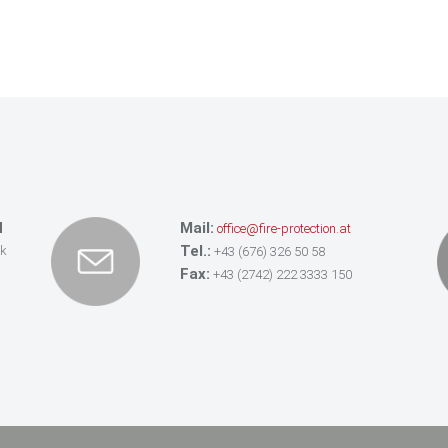
Auftraggeber:
Auftraggeber:
EVN Netz GmbH
Österreichische Post AG
Leistung:
Brandschutzkonzept
Auftraggeber:
Österreichische Post AG
H
Mail:
office@fire-protection.at
Tel.:
ik
+43 (676) 326 50 58
Fax:
+43 (2742) 222 3333 150