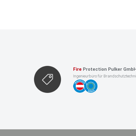
Leistung:
Brandschutzkonzept
Auftraggeber:
Fa. Saubermacher Mödling
Fire
Protection Pulker Gmb
Ingenieurbüro für Brandschutztechn