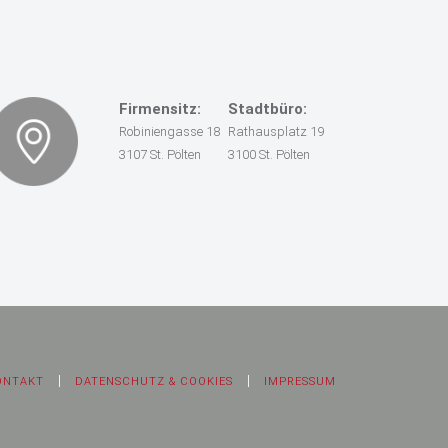
Firmensitz:
Stadtbüro:
Robiniengasse 18
Rathausplatz 19
3107 St. Pölten
3100 St. Pölten
ONTAKT
DATENSCHUTZ & COOKIES
IMPRESSUM