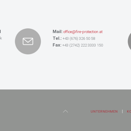
Auftraggeber:
Arch. DI Neustädter
H
Mail:
office@fire-protection.at
Tel.:
ik
+43 (676) 326 50 58
Fax:
+43 (2742) 222 3333 150
UNTERNEHMEN
K