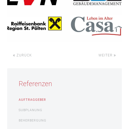
1
2
3
4
ZURÜCK
WEITER
Referenzen
AUFTRAGGEBER
SUBPLANUNG
BEHERBERGUNG