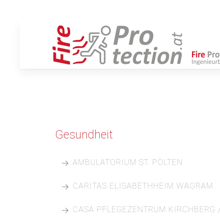
Gesundheit
AMBULATORIUM ST. PÖLTEN
Projektbeschreibung:
CARITAS ELISABETHHEIM WAGRAM
Ambulatorium Kremser Landstraße
Projektbeschreibung:
CASA PFLEGEZENTRUM KIRCHBERG /
Projektzeitraum:
Generalsanierung