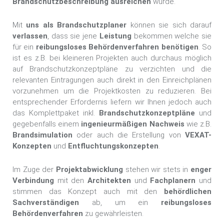
Brandschutzbeschreibung ausreichen
würde.
Mit
uns
als Brandschutzplaner
können sie sich darauf
verlassen
, dass sie jene
Leistung
bekommen welche sie
für ein
reibungsloses Behördenverfahren benötigen
. So
ist es z.B. bei kleineren Projekten auch durchaus möglich
auf Brandschutzkonzeptpläne zu verzichten und die
relevanten Eintragungen auch direkt in den Einreichplänen
vorzunehmen um die Projektkosten zu reduzieren. Bei
entsprechender Erfordernis liefern wir Ihnen jedoch auch
das Komplettpaket inkl.
Brandschutzkonzeptpläne
und
gegebenfalls einem
ingenieurmäßigen Nachweis
wie z.B.
Brandsimulation
oder auch die Erstellung von
VEXAT-
Konzepten
und
Entfluchtungskonzepten
.
Im Zuge der
Projektabwicklung
stehen wir stets in
enger
Verbindung
mit den
Architekten
und
Fachplanern
und
stimmen das Konzept auch mit den
behördlichen
Sachverständigen
ab, um ein
reibungsloses
Behördenverfahren
zu gewährleisten.