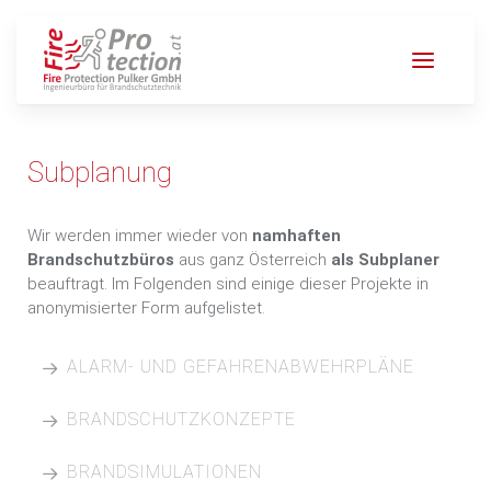
Subplanung
Wir werden immer wieder von
namhaften
Brandschutzbüros
aus ganz Österreich
als Subplaner
beauftragt. Im Folgenden sind einige dieser Projekte in
anonymisierter Form aufgelistet.
ALARM- UND GEFAHRENABWEHRPLÄNE
Alarm- und Gefahrenabwehrplan für eine
BRANDSCHUTZKONZEPTE
Biogasanlage in Niederösterreich
Alarm- und Gefahrenabwehrplan für eine
Brandschutzkonzept für ein Unigebäude
BRANDSIMULATIONEN
Chlorgasanlage eines Schulbades in
in Niederösterreich