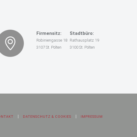
Firmensitz:
Stadtbüro:
Robiniengasse 18
Rathausplatz 19
3107 St. Pölten
3100 St. Pölten
ONTAKT
DATENSCHUTZ & COOKIES
IMPRESSUM