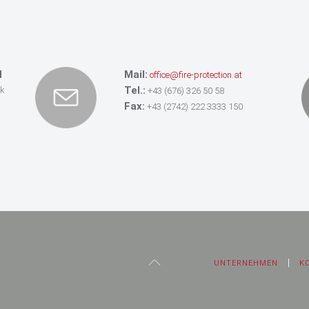
Auftraggeber:
Arch. DI Neustädter
H
Mail:
office@fire-protection.at
Tel.:
ik
+43 (676) 326 50 58
Fax:
+43 (2742) 222 3333 150
UNTERNEHMEN
K