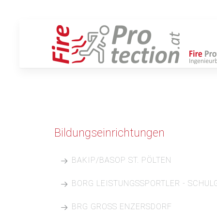
Bildungseinrichtungen
BAKIP/BASOP ST. PÖLTEN
Projektbeschreibung:
BORG LEISTUNGSSPORTLER - SCHULG
Bundesbildungsanstalt für Sozialpädagogik und
Projektbeschreibung:
BRG GROSS ENZERSDORF
Projektzeitraum:
Neuerrichtung Schulgebäude BORG Leistungsspor