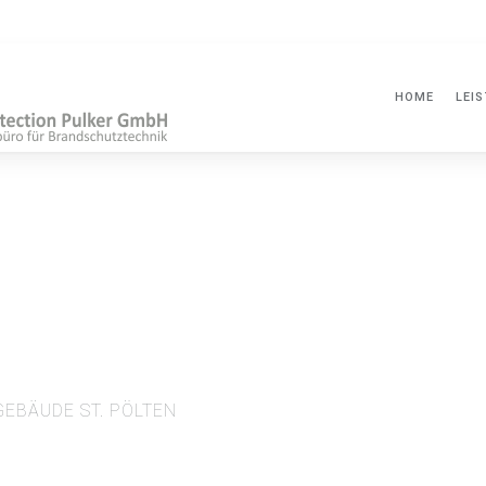
HOME
LEI
EBÄUDE ST. PÖLTEN
 Kindergartenpädagogik
tler in St. Pölten - Wagram