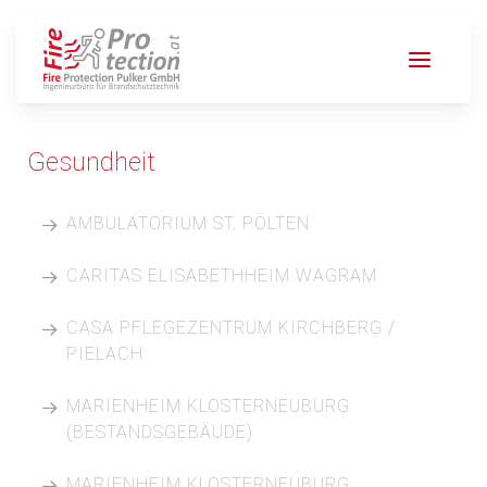
Gesundheit
AMBULATORIUM ST. PÖLTEN
Projektbeschreibung:
CARITAS ELISABETHHEIM WAGRAM
Ambulatorium Kremser Landstraße
Projektbeschreibung:
CASA PFLEGEZENTRUM KIRCHBERG /
Projektzeitraum:
Generalsanierung
PIELACH
2015 - 2016
Projektzeitraum:
Projektbeschreibung:
MARIENHEIM KLOSTERNEUBURG
Leistung:
2012- 2015
Neubau eines Pflegeheims und eines betreuten
(BESTANDSGEBÄUDE)
Brandschutzbeschreibung
Wohnhauses
Leistung:
Projektbeschreibung:
MARIENHEIM KLOSTERNEUBURG