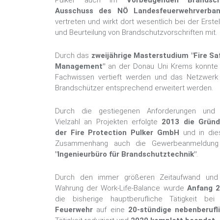
Pulker auch im
Vorbeugenden Brandsch
Ausschuss des NÖ Landesfeuerwehrverba
vertreten und wirkt dort wesentlich bei der Erste
und Beurteilung von Brandschutzvorschriften mit.
Durch das
zweijährige Masterstudium "Fire Sa
Management"
an der Donau Uni Krems konnte
Fachwissen vertieft werden und das Netzwerk
Brandschützer entsprechend erweitert werden.
Durch die gestiegenen Anforderungen und
Vielzahl an Projekten erfolgte
2013 die Grün
der Fire Protection Pulker GmbH
und in di
Zusammenhang auch die Gewerbeanmeldung
"Ingenieurbüro für Brandschutztechnik"
.
Durch den immer größeren Zeitaufwand und
Wahrung der Work-Life-Balance wurde
Anfang 2
die bisherige hauptberufliche Tätigkeit bei
Feuerwehr
auf eine
20-stündige nebenberufl