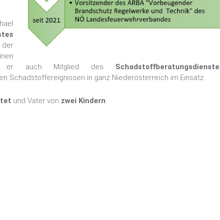
hael
stes
 der
inen
er auch Mitglied des
Schadstoffberatungsdie
en Schadstoffereignissen in ganz Niederösterreich im Einsatz.
atet
und Vater von
zwei Kindern
.