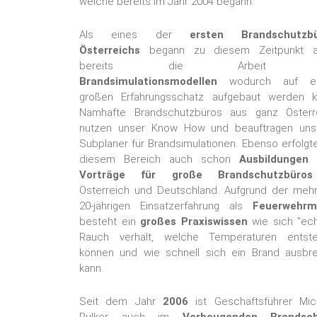
welche bereits im Jahr 2004 begann.
Als eines der
ersten Brandschutzbü
Österreichs
begann zu diesem Zeitpunkt 
bereits die Arbeit m
Brandsimulationsmodellen
wodurch auf e
großen Erfahrungsschatz aufgebaut werden k
Namhafte Brandschutzbüros aus ganz Österr
nutzen unser Know How und beauftragen uns
Subplaner für Brandsimulationen. Ebenso erfolgte
diesem Bereich auch schon
Ausbildungen
Vorträge für große Brandschutzbüros
Österreich und Deutschland. Aufgrund der mehr
20-jährigen Einsatzerfahrung als
Feuerwehrm
besteht ein
großes Praxiswissen
wie sich "ech
Rauch verhält, welche Temperaturen entst
können und wie schnell sich ein Brand ausbre
kann.
Seit dem Jahr
2006
ist Geschäftsführer Mic