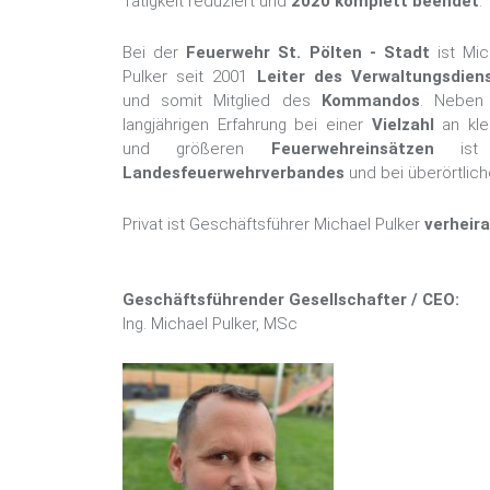
Tätigkeit reduziert und
2020 komplett beendet
.
Bei der
Feuerwehr St. Pölten - Stadt
ist Mic
Pulker seit 2001
Leiter des Verwaltungsdien
und somit Mitglied des
Kommandos
. Neben
langjährigen Erfahrung bei einer
Vielzahl
an kle
und größeren
Feuerwehreinsätzen
ist 
Landesfeuerwehrverbandes
und bei überörtlich
Privat ist Geschäftsführer Michael Pulker
verheir
Geschäftsführender Gesellschafter / CEO:
Ing. Michael Pulker, MSc