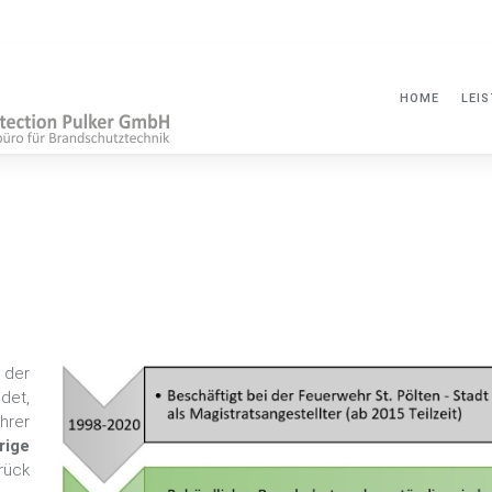
HOME
LEI
 der
et,
hrer
rige
rück