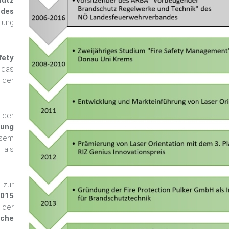
utz
ndes
llung
fety
 das
 der
 der
dung
esem
 als
 zur
015
 der
iche