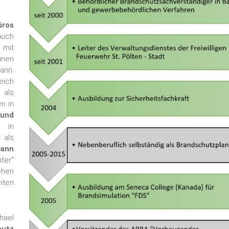
ros
auch
it
inen
ann.
eich
 als
n in
 und
in
 als
ann
ter"
ehen
iten
hael