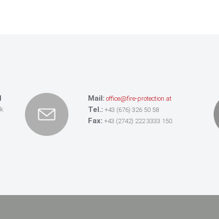
H
Mail:
office@fire-protection.at
Tel.:
ik
+43 (676) 326 50 58
Fax:
+43 (2742) 222 3333 150